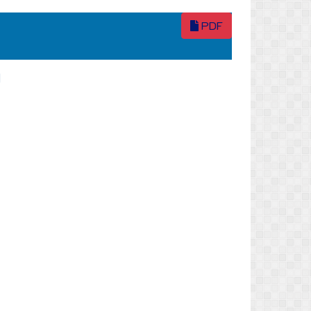
PDF
ม