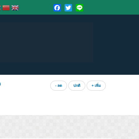
Facebook
Twitter
Line
ล
- ลด
ปกติ
+ เพิ่ม