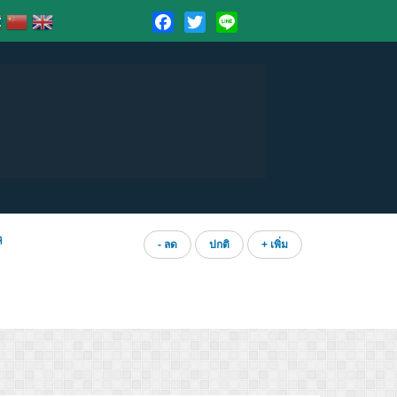
Facebook
Twitter
Line
ล
- ลด
ปกติ
+ เพิ่ม