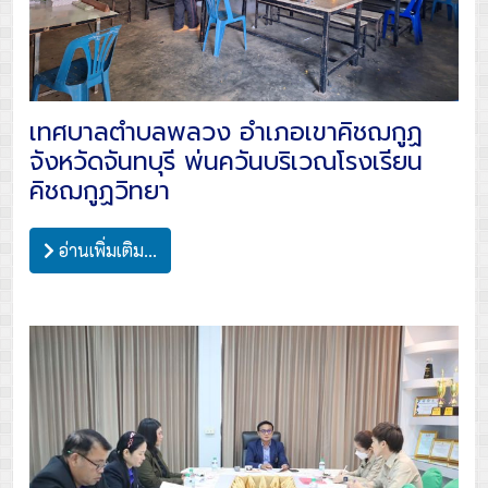
เทศบาลตำบลพลวง อำเภอเขาคิชฌกูฏ
จังหวัดจันทบุรี พ่นควันบริเวณโรงเรียน
คิชฌกูฏวิทยา
อ่านเพิ่มเติม...