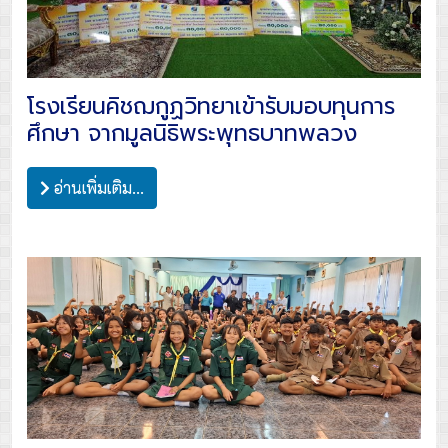
โรงเรียนคิชฌกูฏวิทยาเข้ารับมอบทุนการ
ศึกษา จากมูลนิธิพระพุทธบาทพลวง
อ่านเพิ่มเติม...