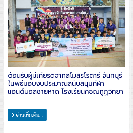
ต้อนรับผู้มีเกียรติจากสโมสรโรตารี จันทบุรี
ในพิธีมอบงบประมาณสนับสนุนกีฬา
แฮนด์บอลชายหาด โรงเรียนคิชฌกูฏวิทยา
อ่านเพิ่มเติม...