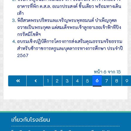
อาคารที่พัก ค.ส.ล. อเนกประสงค์ ชั้นเดียว พร้อมทางเดิน
เท้า
พิธีสวดพระปริตรและเจริญพระพุทธมนต์ บำเพ็ญกุศล
ถวายเป็นพระกุศล แด่สมเด็จพระเจ้าลูกยาเธอเจ้าฟ้าทีปัง
กรรัศมีโชติฯ
อบรมเชิงปฏิบัติการโครงการส่งเสริมคุณธรรมจริยธรรม
สำหรับข้าราชการครูและบุคลากรทางการศึกษา ประจำปี
2567
หน้า 6 จาก 15
6
1
2
3
4
5
7
8
9
เกี่ยวกับโรงเรียน