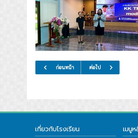
เนื้อหาก่อนหน้า: พิธีบำเพ็ญกุศลปัณรสมวาร (คร
เนื้อหาถัดไป: พิธี วาง
ก่อนหน้า
ต่อไป
เกี่ยวกับโรงเรียน
เมนูห