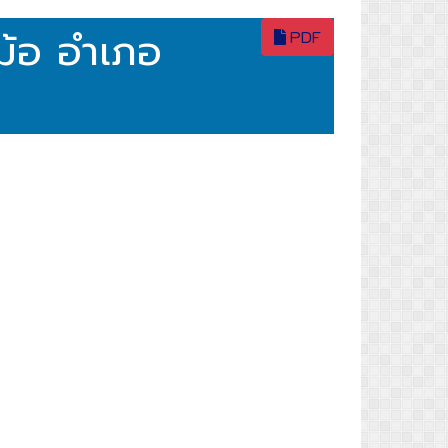
ม้อ อำเภอ
PDF