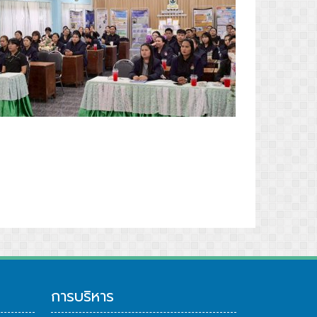
ปีหลวง
็จพระบรมชนกาธิเบศรฯ
การบริหาร