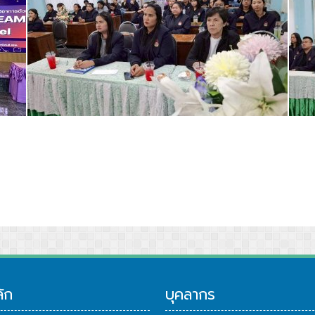
บวาระ 15 วัน) เพื่ออุทิศถวายเป็นพระราชกุศลแด่พระบรมราชชนนีพัน
พวงมาลาและทำบุญตักบาตร เนื่องใน วันคล้ายวันสวรรคต พระบาทสมเด
ลัก
บุคลากร