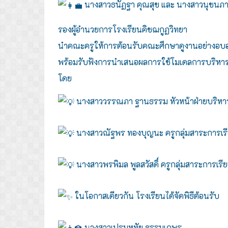
นางสาวธนัฏฐา คุณสุข และ นางสาวนุชนภา ศ
รองผู้อำนวยการโรงเรียนคิชฌกูฏวิทยา
นำคณะครูให้การต้อนรับคณะศึกษาดูงานอย่างอบอุ
พร้อมรับฟังการนำเสนอผลการใช้โมเดลการบริหา
โดย
นางสาววรรณภา ฐานธรรม หัวหน้าฝ่ายบริหา
นางสาวณัฐพร ทองบุญนะ ครูกลุ่มสาระการเรีย
นางสาวพรพิมล พูลสวัสดิ์ ครูกลุ่มสาระการเรี
ในโอกาสเดียวกัน โรงเรียนได้จัดพิธีต้อนรับ
นางสาวเปรมหทัย ธรรมเกษร