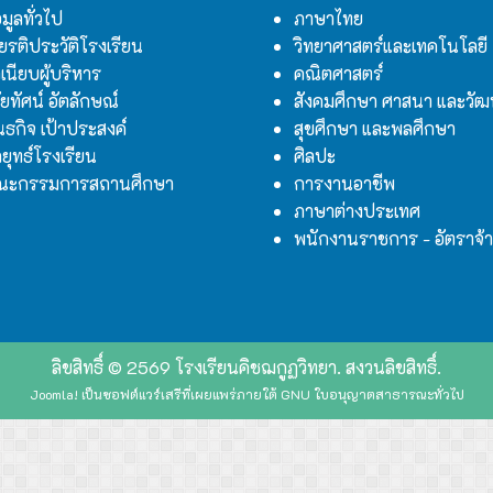
อมูลทั่วไป
ภาษาไทย
ียรติประวัติโรงเรียน
วิทยาศาสตร์และเทคโนโลยี
เนียบผู้บริหาร
คณิตศาสตร์
สัยทัศน์ อัตลักษณ์
สังคมศึกษา ศาสนา และวั
นธกิจ เป้าประสงค์
สุขศึกษา และพลศึกษา
ยุทธ์โรงเรียน
ศิลปะ
ณะกรรมการสถานศึกษา
การงานอาชีพ
ภาษาต่างประเทศ
พนักงานราชการ - อัตราจ้
ลิขสิทธิ์ © 2569 โรงเรียนคิชฌกูฏวิทยา. สงวนลิขสิทธิ์.
Joomla!
เป็นซอฟต์แวร์เสรีที่เผยแพร่ภายใต้
GNU ใบอนุญาตสาธารณะทั่วไป