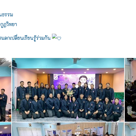
ฒนธรรม
ฌกูฏวิทยา
ลกเปลี่ยนเรียนรู้ร่วมกัน