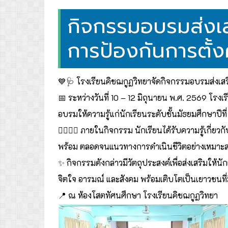
กิจกรรมอบรมส่งเส
การป้องกันการตั้งค
💙🩺 โรงเรียนคิชฌกูฏวิทยาจัดกิจกรรมอบรมส่งเสริ
📅 ระหว่างวันที่ 10 – 12 มิถุนายน พ.ศ. 2569 โรง
อบรมให้ความรู้แก่นักเรียนระดับชั้นมัธยมศึกษาปีที่
👩‍⚕️👨‍⚕️ ภายในกิจกรรม นักเรียนได้รับความรู้เก
พร้อม ตลอดจนแนวทางการดำเนินชีวิตอย่างเหมาะสมใ
✨ กิจกรรมดังกล่าวมีวัตถุประสงค์เพื่อส่งเสริมให้น
จิตใจ อารมณ์ และสังคม พร้อมเติบโตเป็นเยาวชนที
📍 ณ ห้องโสตทัศนศึกษา โรงเรียนคิชฌกูฏวิทยา