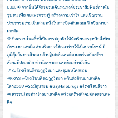
🚶‍♂️🚶‍♀️📢 จากนั้นได้จัดขบวนเดินรณรงค์ประชาสัมพันธ์ภายใน
ชุมชน เพื่อเผยแพร่ความรู้ สร้างความเข้าใจ และเชิญชวน
ประชาชนร่วมเป็นส่วนหนึ่งในการป้องกันและแก้ไขปัญหายา
เสพติด
💚 กิจกรรมในครั้งนี้เป็นการปลูกฝังให้นักเรียนตระหนักถึงพิษ
ภัยของยาเสพติด ส่งเสริมการใช้เวลาว่างให้เกิดประโยชน์ มี
ภูมิคุ้มกันทางสังคม กล้าปฏิเสธสิ่งเสพติด และร่วมกันสร้าง
สังคมที่ปลอดภัย ห่างไกลจากยาเสพติดอย่างยั่งยืน
📍 ณ โรงเรียนคิชฌกูฏวิทยา และชุมชนโดยรอบ
#KKWS #โรงเรียนคิชฌกูฏวิทยา #วันต่อต้านยาเสพติด
โลก2569 #26มิถุนายน #SayNoToDrugs #โรงเรียนสีขาว
#เยาวชนไทยห่างไกลยาเสพติด #ร่วมสร้างสังคมปลอดยาเสพ
ติด