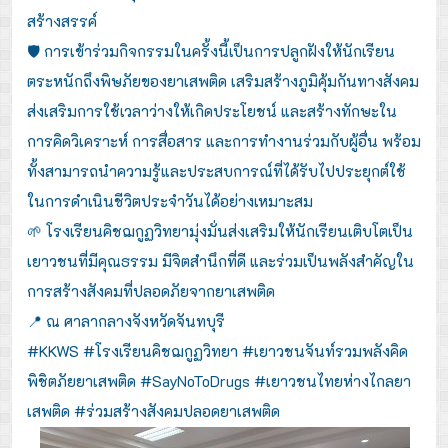
สร้างสรรค์
🛡️ การเข้าร่วมกิจกรรมในครั้งนี้เป็นการปลูกฝังให้นักเรียน
ตระหนักถึงพิษภัยของยาเสพติด เสริมสร้างภูมิคุ้มกันทางสังคม
ส่งเสริมการใช้เวลาว่างให้เกิดประโยชน์ และสร้างทักษะใน
การคิดวิเคราะห์ การสื่อสาร และการทำงานร่วมกับผู้อื่น พร้อม
ทั้งสามารถนำความรู้และประสบการณ์ที่ได้รับไปประยุกต์ใช้
ในการดำเนินชีวิตประจำวันได้อย่างเหมาะสม
🌱 โรงเรียนคิชฌกูฏวิทยามุ่งมั่นส่งเสริมให้นักเรียนเติบโตเป็น
เยาวชนที่มีคุณธรรม มีจิตสำนึกที่ดี และร่วมเป็นพลังสำคัญใน
การสร้างสังคมที่ปลอดภัยจากยาเสพติด
📍 ณ ศาลากลางจังหวัดจันทบุรี
#KKWS #โรงเรียนคิชฌกูฏวิทยา #เยาวชนจันท์รวมพลังคิด
พิชิตภัยยาเสพติด #SayNoToDrugs #เยาวชนไทยห่างไกลยา
เสพติด #ร่วมสร้างสังคมปลอดยาเสพติด