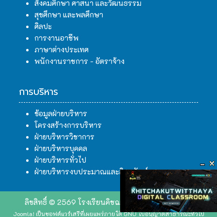
สังคมศึกษา ศาสนา และวัฒนธรรม
สุขศึกษา และพลศึกษา
ศิลปะ
การงานอาชีพ
ภาษาต่างประเทศ
พนักงานราชการ - อัตราจ้าง
การบริหาร
ข้อมูลฝ่ายบริหาร
โครงสร้างการบริหาร
ฝ่ายบริหารวิชาการ
ฝ่ายบริหารบุคคล
ฝ่ายบริหารทั่วไป
ฝ่ายบริหารงบประมาณและสินทรัพย์
ลิขสิทธิ์ © 2569 โรงเรียนคิชฌกูฏวิทยา. สงวนลิขสิทธิ์.
Joomla!
เป็นซอฟต์แวร์เสรีที่เผยแพร่ภายใต้
GNU ใบอนุญาตสาธารณะทั่วไป