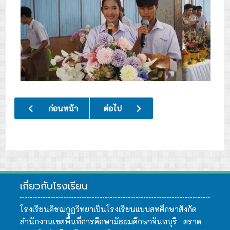
เนื้อหาก่อนหน้า: เข้าร่วมการแข่งขันกีฬาเพื่อการศึกษา “ตราษตระ
เนื้อหาถัดไป: มหกรรมรวมพลคน TO B
ก่อนหน้า
ต่อไป
เกี่ยวกับโรงเรียน
โรงเรียนคิชฌกูฏวิทยาเป็นโรงเรียนแบบสหศึกษาสังกัด
สำนักงานเขตพื้นที่การศึกษามัธยมศึกษาจันทบุรี ตราด