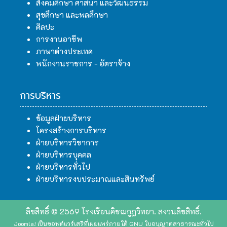
สังคมศึกษา ศาสนา และวัฒนธรรม
สุขศึกษา และพลศึกษา
ศิลปะ
การงานอาชีพ
ภาษาต่างประเทศ
พนักงานราชการ - อัตราจ้าง
การบริหาร
ข้อมูลฝ่ายบริหาร
โครงสร้างการบริหาร
ฝ่ายบริหารวิชาการ
ฝ่ายบริหารบุคคล
ฝ่ายบริหารทั่วไป
ฝ่ายบริหารงบประมาณและสินทรัพย์
ลิขสิทธิ์ © 2569 โรงเรียนคิชฌกูฏวิทยา. สงวนลิขสิทธิ์.
Joomla!
เป็นซอฟต์แวร์เสรีที่เผยแพร่ภายใต้
GNU ใบอนุญาตสาธารณะทั่วไป