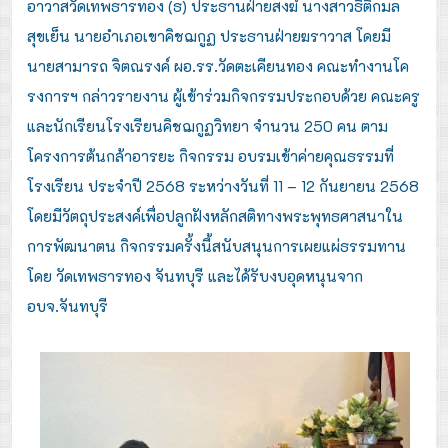
อาวาสวัดเทพธารทอง (ธ) ประธานฝ่ายสงฆ์ นางสาวธิติกมล
สุขเย็น นายอำเภอเขาคิชฌกูฏ ประธานฝ่ายฆราวาส โดยมี
นายสามารถ จิตณรงค์ ผอ.รร.วัดตะเคียนทอง คณะทำงานโค
รงการฯ กล่าวรายงาน ผู้เข้าร่วมกิจกรรมประกอบด้วย คณะครู
และนักเรียนโรงเรียนคิชฌกูฏวิทยา จำนวน 250 คน ตาม
โครงการต้นกล้าอารยะ กิจกรรม อบรมเข้าค่ายคุณธรรมที่
โรงเรียน ประจำปี 2568 ระหว่างวันที่ 11 – 12 กันยายน 2568
โดยมีวัตถุประสงค์เพื่อปลูกฝังหลักสติทางพระพุทธศาสนาใน
การพัฒนาตน กิจกรรมครั้งนี้สนับสนุนการเผยแผ่ธรรมทาน
โดย วัดเทพธารทอง จันทบุรี และได้รับงบอุดหนุนจาก
อบจ.จันทบุรี