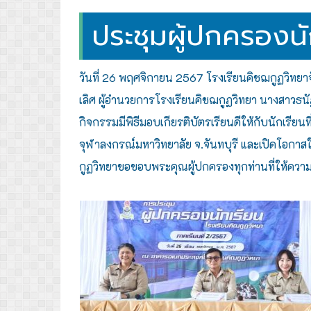
ประชุมผู้ปกครองนั
วันที่ 26 พฤศจิกายน 2567 โรงเรียนคิชฌกูฏวิทยาจ
เลิศ
ผู้อำนวยการโรงเรียนคิชฌกูฏวิทยา นางสาวธนั
กิจกรรมมีพิธีมอบเกียรติบัตรเรียนดีให้กับนักเรีย
จุฬาลงกรณ์มหาวิทยาลัย จ.จันทบุรี และเปิดโอกา
กูฏวิทยาขอขอบพระคุณผู้ปกครองทุกท่านที่ให้ควา