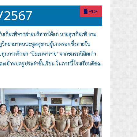
2/2567
PDF
เกียรติจากฝ่ายบริหารได้แก่ นายสุรเกียรติ งาม
ูฏวิทยามาพบปะพูดคุยกบผู้ปกครอง ซึ่งภายใน
ะมอบทุนการศึกษา "ปิยะมหาราช" จากชมรมนิสิตเก่า
ะเข้าพบครูประจำชั้นเรียน ในการนี้โรงเรียนคิชฌ