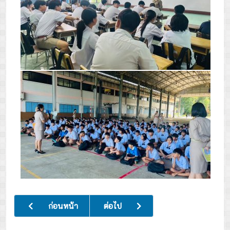
เนื้อหาก่อนหน้า: พิธีเจริญพุทธมนต์เฉลิมพระเกียรติถวายพระพ
เนื้อหาถัดไป: กิจกรรมแสดงกตเวทิตาจิต 
ก่อนหน้า
ต่อไป