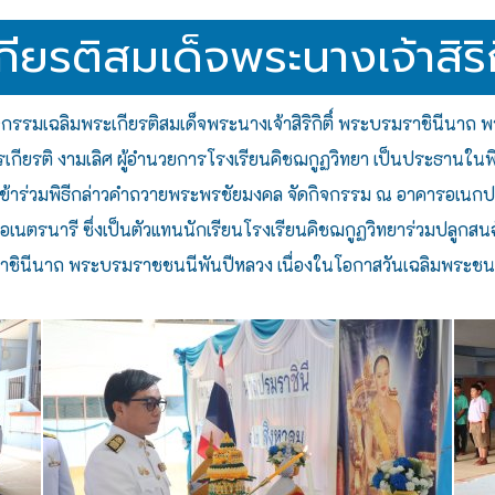
ยรติสมเด็จพระนางเจ้าสิริกิ
ิจกรรมเฉลิมพระเกียรติสมเด็จพระนางเจ้าสิริกิติ์ พระบรมราชินีนาถ
เกียรติ งามเลิศ ผู้อำนวยการโรงเรียนคิชฌกูฏวิทยา เป็นประธานในพ
้เข้าร่วมพิธีกล่าวคำถวายพระพรชัยมงคล จัดกิจกรรม ณ อาคารอเนกปร
ือเนตรนารี ซึ่งเป็นตัวแทนนักเรียนโรงเรียนคิชฌกูฏวิทยาร่วมปลูกสนฉั
รมราชินีนาถ พระบรมราชชนนีพันปีหลวง เนื่องในโอกาสวันเฉลิมพระชนม