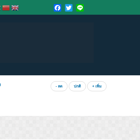
Facebook
Twitter
Line
ล
- ลด
ปกติ
+ เพิ่ม