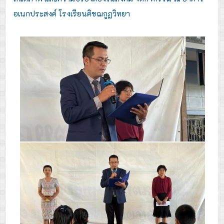
อเนกประสงค์ โรงเรียนคิชฌกูฏวิทยา