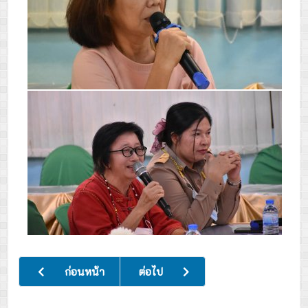
เนื้อหาก่อนหน้า: ประชุมศิษย์เก่าโรงเรียนคิชฌกูฏวิทยา รุ่นที่ 1-
เนื้อหาถัดไป: พิธีถวายเครื่องราชสักกา
ก่อนหน้า
ต่อไป