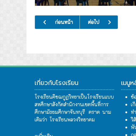
เนื้อหาก่อนหน้า: กิจกรรมวันสันติภาพสากลโรงเร
เนื้อหาถัดไป: กิจกรรมเฉล
ก่อนหน้า
ต่อไป
เกี่ยวกับโรงเรียน
เมนูห
โรงเรียนคิชฌกูฏวิทยาเป็นโรงเรียนแบบ
ข้
สหศึกษาสังกัดสำนักงานเขตพื้นที่การ
เก
ศึกษามัธยมศึกษาจันทบุรี ตราด นาม
ทำ
เดิมว่า โรงเรียนพลวงวิทยาคม
วิ
พั
กล