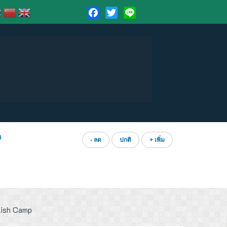
Facebook
Twitter
Line
ล
- ลด
ปกติ
+ เพิ่ม
lish Camp