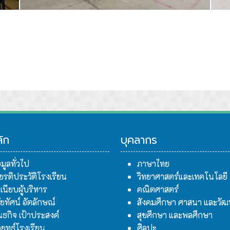
ียนคิชฌกูฏวิทยา
ิมพระเกียรติสมเด็จพระนางเจ้าสุทิดา พัชรสุธาพิมลลักษณ พระบรมราช
ลัก
บุคลากร
อมูลทั่วไป
ภาษาไทย
ียรติประวัติโรงเรียน
วิทยาศาสตร์และเทคโนโลยี
เนียบผู้บริหาร
คณิตศาสตร์
สัยทัศน์ อัตลักษณ์
สังคมศึกษา ศาสนา และวั
นธกิจ เป้าประสงค์
สุขศึกษา และพลศึกษา
ยุทธ์โรงเรียน
ศิลปะ