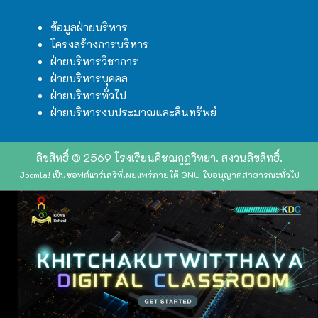
ข้อมูลฝ่ายบริหาร
โครงสร้างการบริหาร
ฝ่ายบริหารวิชาการ
ฝ่ายบริหารบุคคล
ฝ่ายบริหารทั่วไป
ฝ่ายบริหารงบประมาณและสินทรัพย์
ลิขสิทธิ์ © 2569 โรงเรียนคิชฌกูฏวิทยา. สงวนลิขสิทธิ์.
Joomla!
เป็นซอฟต์แวร์เสรีที่เผยแพร่ภายใต้
GNU ใบอนุญาตสาธารณะทั่วไป