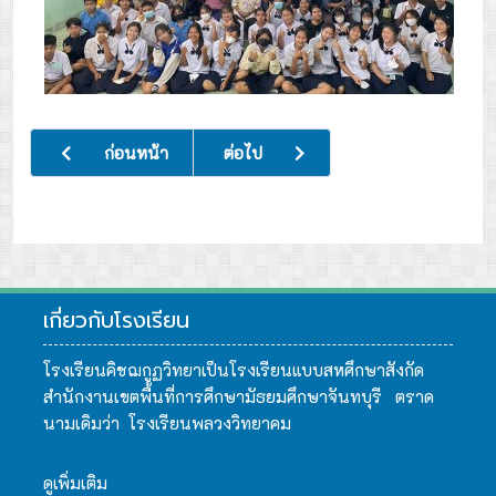
เนื้อหาก่อนหน้า: กิจกรรมปัจฉิมนิเทศให้กับนักเรียนชั้น ม.3 แล
เนื้อหาถัดไป: กิจกรรม OPEN HOUSE เปิ
ก่อนหน้า
ต่อไป
เกี่ยวกับโรงเรียน
โรงเรียนคิชฌกูฏวิทยาเป็นโรงเรียนแบบสหศึกษาสังกัด
สำนักงานเขตพื้นที่การศึกษามัธยมศึกษาจันทบุรี ตราด
นามเดิมว่า โรงเรียนพลวงวิทยาคม
ดูเพิ่มเติม