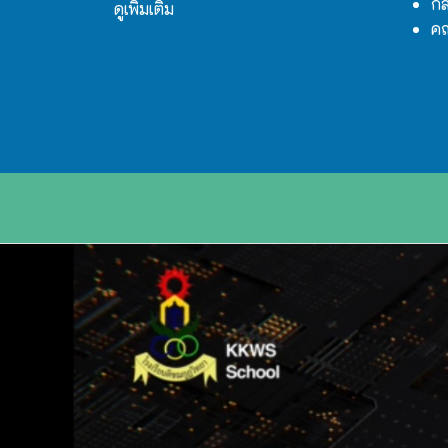
กล
ดูเพิ่มเติม
ค