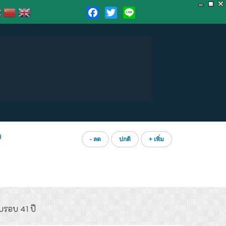
Facebook
Twitter
Line
ล
- ลด
ปกติ
+ เพิ่ม
รบรอบ 41 ปี