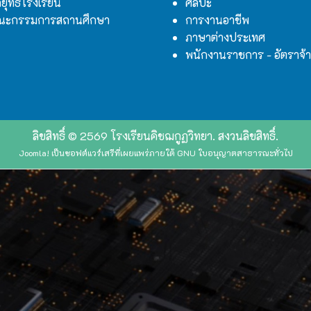
ยุทธ์โรงเรียน
ศิลปะ
ณะกรรมการสถานศึกษา
การงานอาชีพ
ภาษาต่างประเทศ
พนักงานราชการ - อัตราจ้
ลิขสิทธิ์ © 2569 โรงเรียนคิชฌกูฏวิทยา. สงวนลิขสิทธิ์.
Joomla!
เป็นซอฟต์แวร์เสรีที่เผยแพร่ภายใต้
GNU ใบอนุญาตสาธารณะทั่วไป