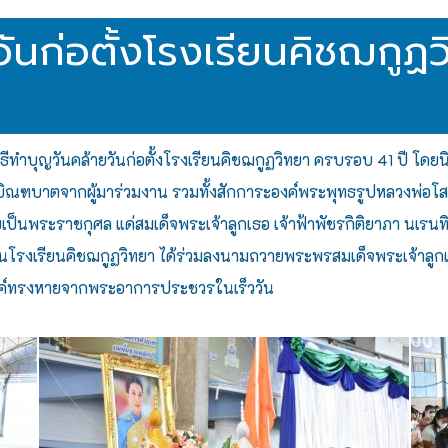
วันก่อตั้งโรงเรียนคิชฌกู
ธีทำบุญวันคล้ายวันก่อตั้งโรงเรียนคิชฌกูฏวิทยา ครบรอบ 41 ปี โดยนิ
ณฑบาตจากผู้มาร่วมงาน รวมทั้งสักการะองค์พระพุทธรูปหลวงพ่อโสธรและ
ายเป็นพระราชกุศล แด่สมเด็จพระเจ้าลูกเธอ เจ้าฟ้าพัชรกิติยาภา นเร
ยนโรงเรียนคิชฌกูฏวิทยา ได้ร่วมลงนามถวายพระพรสมเด็จพระเจ้าลูกเ
องค์ทรงหายจากพระอาการประชวรในเร็ววัน