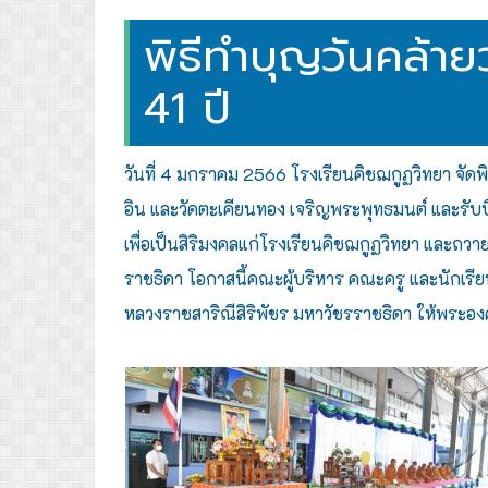
พิธีทำบุญวันคล้าย
41 ปี
วันที่ 4 มกราคม 2566 โรงเรียนคิชฌกูฏวิทยา จัดพิ
อิน และวัดตะเคียนทอง เจริญพระพุทธมนต์ และรับบิ
เพื่อเป็นสิริมงคลแก่โรงเรียนคิชฌกูฏวิทยา และถว
ราชธิดา
โอกาสนี้คณะผู้บริหาร คณะครู และนักเรี
หลวงราชสาริณีสิริพัชร มหาวัชรราชธิดา ให้พระ