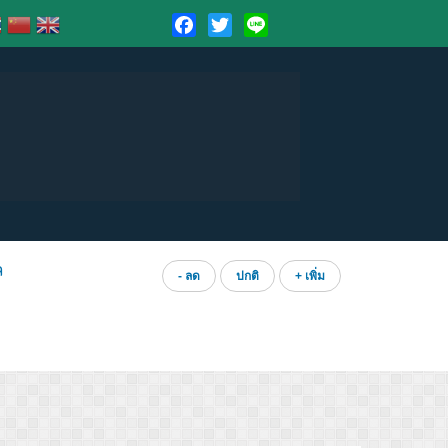
Facebook
Twitter
Line
ล
- ลด
ปกติ
+ เพิ่ม