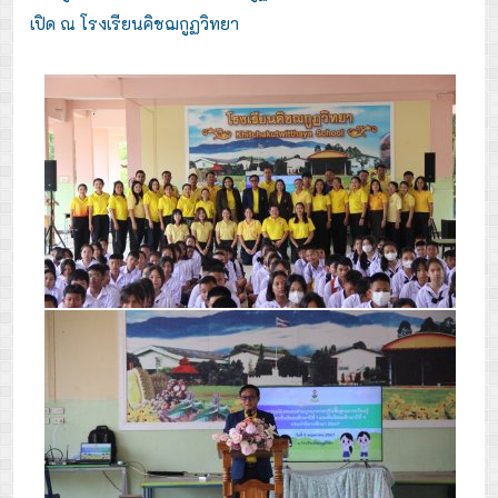
เปิด ณ โรงเรียนคิชฌกูฏวิทยา